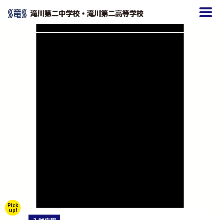
Pick
up!