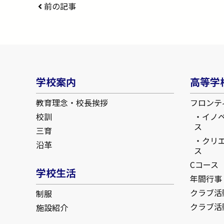
前の記事
学校案内
高等学
教育理念・校長挨拶
フロンテ
校訓
イノ
ス
三育
クリ
沿革
ス
Cコース
学校生活
年間行事
クラブ活
制服
クラブ活
施設紹介