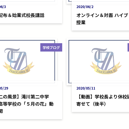
06/3
2020/06/2
配布＆始業式校長講話
オンライン＆対面 ハイブ
授業
学校ブログ
05/29
2020/05/11
二の風景】滝川第二中学
【動画】学校長より休校
高等学校の「５月の花」動
寄せて（後半）
開