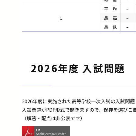
平 均
–
Ｃ
最 高
–
最 低
–
2026年度 入試問題
2026年度に実施された高等学校一次入試の入試問
入試問題がPDF形式で開きますので、保存を選びご
（解答・配点は非公表です）