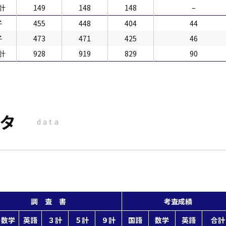
計
149
148
148
–
子
455
448
404
44
子
473
471
425
46
計
928
919
829
90
ータ
data
調 査 書
考査成績
数学
英語
３計
５計
９計
国語
数学
英語
合計