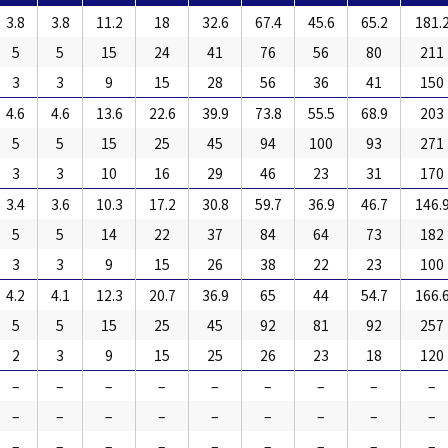
3.8
3.8
11.2
18
32.6
67.4
45.6
65.2
181.
5
5
15
24
41
76
56
80
211
3
3
9
15
28
56
36
41
150
4.6
4.6
13.6
22.6
39.9
73.8
55.5
68.9
203
5
5
15
25
45
94
100
93
271
3
3
10
16
29
46
23
31
170
3.4
3.6
10.3
17.2
30.8
59.7
36.9
46.7
146.
5
5
14
22
37
84
64
73
182
3
3
9
15
26
38
22
23
100
4.2
4.1
12.3
20.7
36.9
65
44
54.7
166.
5
5
15
25
45
92
81
92
257
2
3
9
15
25
26
23
18
120
–
–
–
–
–
–
–
–
–
–
–
–
–
–
–
–
–
–
–
–
–
–
–
–
–
–
–