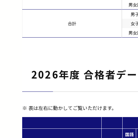
男女
男
合計
女
男女
2026年度 合格者デ
※ 表は左右に動かしてご覧いただけます。
国語