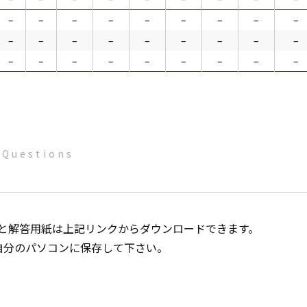
–
–
–
–
–
–
–
–
–
–
–
–
–
–
–
–
–
–
–
–
–
–
–
–
–
–
–
Questions
題と解答用紙は上記リンクからダウンロードできます。
自分のパソコンに保存して下さい。