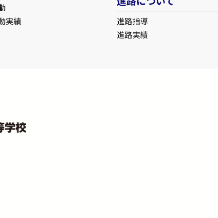
進路について
動
動実績
進路指導
進路実績