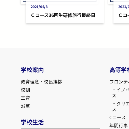
2021/04/8
2021/
Ｃコース36回生研修旅行最終日
Ｃコ
学校案内
高等学
教育理念・校長挨拶
フロンテ
校訓
イノ
ス
三育
クリ
沿革
ス
Cコース
学校生活
年間行事