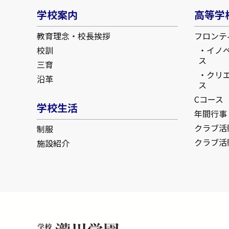
学校案内
高等学
教育理念・校長挨拶
フロンテ
校訓
イノ
ス
三育
クリ
沿革
ス
Cコース
学校生活
年間行事
クラブ活
制服
クラブ活
施設紹介