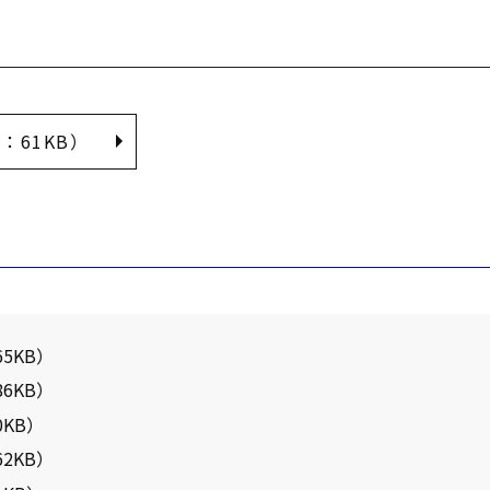
式：61KB）
65KB）
86KB）
0KB）
62KB）