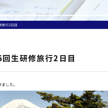
修旅行2日目
6回生研修旅行2日目
来ました。