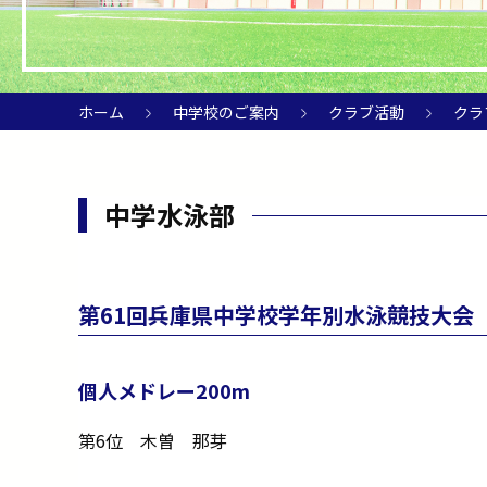
ホーム
中学校のご案内
クラブ活動
クラ
中学水泳部
第61回兵庫県中学校学年別水泳競技大会
個人メドレー200m
第6位 木曽 那芽