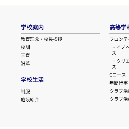
学校案内
高等学
教育理念・校長挨拶
フロンテ
校訓
イノ
ス
三育
クリ
沿革
ス
Cコース
学校生活
年間行事
クラブ活
制服
クラブ活
施設紹介